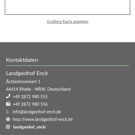
Ruhetage
Größere Karte anzeigen
Montag
und
Dienstag
Kontaktdaten
Landgasthof Enck
Ächterkrommert 1
46414
Rhede
-
NRW
,
Deutschland
+49 2872 980 555
+49 2872 980 556
info@landgasthof-enck.de
http://www.landgasthof-enck.de
landgasthof_enck/